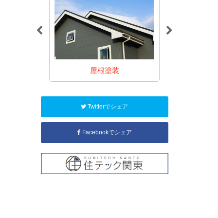
装
屋根塗装
内装(室内
Twitterでシェア
Facebookでシェア